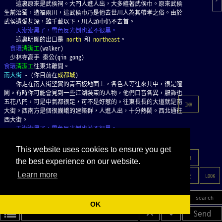
    這裏原來是武侯祠。大門人進人出，大多纏著武侯巾。原來武侯
生前治蜀，造福兩川，這武侯巾乃是他去世川人為其帶孝之俗。由於
武侯遺愛甚深，雖千載以下，川人頭巾仍不去首。
    天漸漸黑了，雪色反光倒也並不很黑。
    這裏明顯的出口是 
north
 和 
northeast
。
食環
清潔工
(walker)
  少林寺高手 秦公(qin gong)
食環
清潔工
往東北離開。
南大街
 - (你目前在
成都城
)
    你走在南大街堅實的青石板地面上，各色人等往來其中，很是喧
鬧。有時你可能會見到一些江湖裝束的人物，他們口音各異，服飾也
五花八門，可是中氣都很足，可不是好惹的。往東長長的大道就是南
INV
大街。西南方是個很巍峨的建築群，人進人出，十分熱鬧。西北通往
西大街。
    天漸漸黑了，雪色反光倒也並不很黑。
    這裏明顯的出口是 
east
、
southwest
 和 
northwest
。
食環
清潔工
(walker)
This website uses cookies to ensure you get
  刀客(dao ke)
RB
the best experience on our website.
  二位劍客(jian ke)
  慕容世家高手 茅相(mao xiang)
Learn more
LOOK
  神龍教高手 霍聯瑭(huo liantang)
task
hp
sys
search
OK
Send