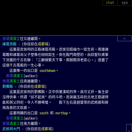
沒得供奉，所謂 "扶不起來" 的阿斗吧。而哭廟玉碎的北地王劉諶得
chat
sys
能和英父同祀，令人不勝唏噓。    殿下左右是趙雲等的武將廊和蔣
琬為首的文臣廊。
    這裏明顯的出口是 
south
 和 
northup
。
食環
清潔工
(walker)
  少林寺高手 秦公(qin gong)
秦公往南方離開。
食環
清潔工
往北邊離開。
諸葛亮殿
 - (你目前在
成都城
)
    這裏是武侯祠的正殿諸葛亮殿。武侯羽扇綸巾一如生前。兩邊諸
葛瞻和諸葛尚父子塑像也栩栩如生。掛在殿門兩壁的，由詩聖杜甫筆
下流露的千古名聯：『三顧頻繁天下事，兩朝開濟老臣心。』道盡了
這個千古風範的一生心事。
    這裏唯一的出口是 
southdown
。
食環
清潔工
(walker)
食環
清潔工
往南邊離開。
劉備殿
 - (你目前在
成都城
)
    這裏是武侯祠的劉備殿。正中供著漢昭烈帝，高可丈許。後主卻
沒得供奉，所謂 "扶不起來" 的阿斗吧。而哭廟玉碎的北地王劉諶得
能和英父同祀，令人不勝唏噓。    殿下左右是趙雲等的武將廊和蔣
琬為首的文臣廊。
    這裏明顯的出口是 
south
 和 
northup
。
食環
清潔工
(walker)
食環
清潔工
往南方離開。
武侯祠大門
 - (你目前在
成都城
)